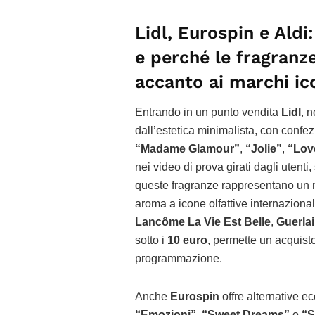
Lidl, Eurospin e Aldi
e perché le fragranz
accanto ai marchi ic
Entrando in un punto vendita
Lidl
, n
dall’estetica minimalista, con confe
“Madame Glamour”
,
“Jolie”
,
“Lov
nei video di prova girati dagli utenti
queste fragranze rappresentano un 
aroma a icone olfattive internazion
Lancôme La Vie Est Belle
,
Guerla
sotto i
10 euro
, permette un acquist
programmazione.
Anche
Eurospin
offre alternative 
“Emozioni”
,
“Sweet Dreams”
o
“S