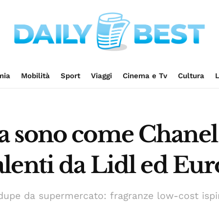
mia
Mobilità
Sport
Viaggi
Cinema e Tv
Cultura
L
 sono come Chanel: 
lenti da Lidl ed Eur
i dupe da supermercato: fragranze low-cost ispir