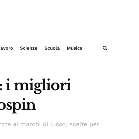
avoro
Scienze
Scuola
Musica
i migliori
ospin
ate ai marchi di lusso, scelte per