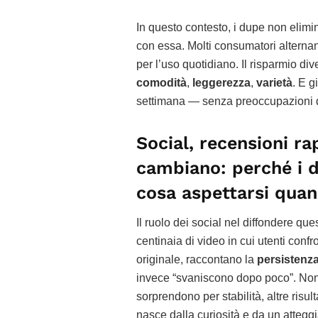
In questo contesto, i dupe non elimi
con essa. Molti consumatori alterna
per l’uso quotidiano. Il risparmio div
comodità
,
leggerezza
,
varietà
. E g
settimana — senza preoccupazioni di
Social, recensioni ra
cambiano: perché i 
cosa aspettarsi quand
Il ruolo dei social nel diffondere q
centinaia di video in cui utenti con
originale, raccontano la
persistenz
invece “svaniscono dopo poco”. Non
sorprendono per stabilità, altre risu
nasce dalla curiosità e da un atteg