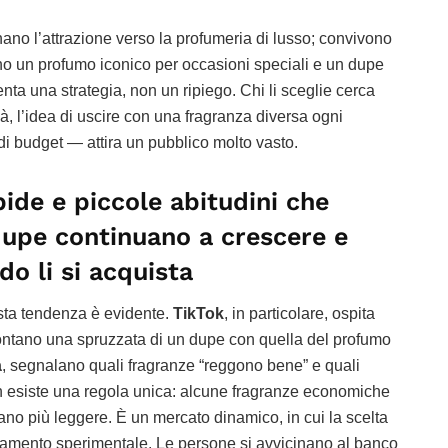
nano l’attrazione verso la profumeria di lusso; convivono
no un profumo iconico per occasioni speciali e un dupe
enta una strategia, non un ripiego. Chi li sceglie cerca
ià, l’idea di uscire con una fragranza diversa ogni
 budget — attira un pubblico molto vasto.
pide e piccole abitudini che
dupe continuano a crescere e
o li si acquista
uesta tendenza è evidente.
TikTok
, in particolare, ospita
frontano una spruzzata di un dupe con quella del profumo
a
, segnalano quali fragranze “reggono bene” e quali
 esiste una regola unica: alcune fragranze economiche
ltano più leggere. È un mercato dinamico, in cui la scelta
giamento sperimentale. Le persone si avvicinano al banco