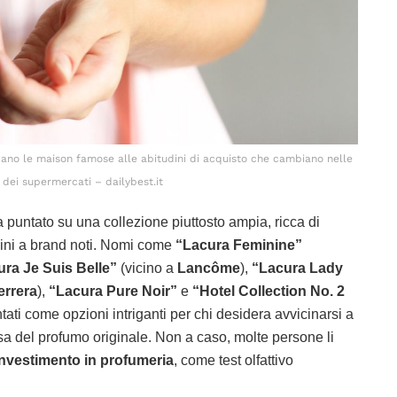
rdano le maison famose alle abitudini di acquisto che cambiano nelle
 dei supermercati – dailybest.it
a puntato su una collezione piuttosto ampia, ricca di
vicini a brand noti. Nomi come
“Lacura Feminine”
ra Je Suis Belle”
(vicino a
Lancôme
),
“Lacura Lady
errera
),
“Lacura Pure Noir”
e
“Hotel Collection No. 2
ti come opzioni intriganti per chi desidera avvicinarsi a
sa del profumo originale. Non a caso, molte persone li
investimento in profumeria
, come test olfattivo