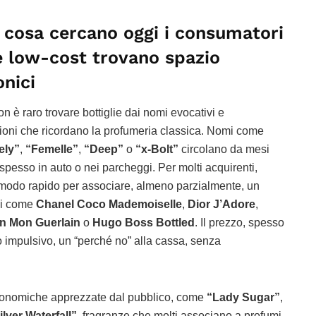
: cosa cercano oggi i consumatori
e low-cost trovano spazio
onici
on è raro trovare bottiglie dai nomi evocativi e
zioni che ricordano la profumeria classica. Nomi come
ely”
,
“Femelle”
,
“Deep”
o
“x-Bolt”
circolano da mesi
, spesso in auto o nei parcheggi. Per molti acquirenti,
modo rapido per associare, almeno parzialmente, un
ali come
Chanel Coco Mademoiselle
,
Dior J’Adore
,
in Mon Guerlain
o
Hugo Boss Bottled
. Il prezzo, spesso
o impulsivo, un “perché no” alla cassa, senza
economiche apprezzate dal pubblico, come
“Lady Sugar”
,
ilver Waterfall”
, fragranze che molti associano a profumi