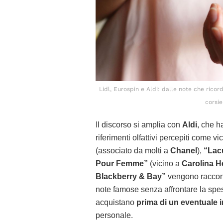
Lidl, Eurospin e Aldi: dalle note che rico
corsie
Il discorso si amplia con
Aldi
, che h
riferimenti olfattivi percepiti come 
(associato da molti a
Chanel
),
“Lacu
Pour Femme”
(vicino a
Carolina H
Blackberry & Bay”
vengono racconta
note famose senza affrontare la spe
acquistano
prima di un eventuale 
personale.