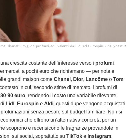
 Chanel: i migliori profumi equivalenti da Lidl ed Eurospin - dailybest.it
a una crescita costante dell’interesse verso i
profumi
upermercati a pochi euro che richiamano — per note e
delle grandi maison come
Chanel
,
Dior
,
Lancôme
o
Tom
 contesto in cui, secondo stime di mercato, i profumi di
o
80-90 euro
, rendendo il costo una variabile rilevante
 di
Lidl
,
Eurospin
e
Aldi
, questi dupe vengono acquistati
profumazioni senza pesare sul budget familiare. Non si
tti economici che offrono un’alternativa concreta per un
sone scoprono e recensicono le fragranze provandole in
ioni sui social, soprattutto su
TikTok
e
Instagram
.