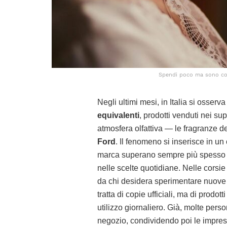
Spendi poco ma sono come
Negli ultimi mesi, in Italia si osserv
equivalenti
, prodotti venduti nei s
atmosfera olfattiva — le fragranze 
Ford
. Il fenomeno si inserisce in un
marca superano sempre più spess
nelle scelte quotidiane. Nelle corsie
da chi desidera sperimentare nuove 
tratta di copie ufficiali, ma di prodo
utilizzo giornaliero. Già, molte per
negozio, condividendo poi le impress