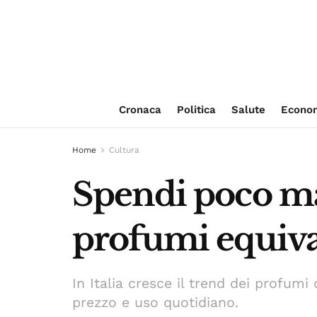
Cronaca
Politica
Salute
Econo
Home
Cultura
Spendi poco ma
profumi equiva
In Italia cresce il trend dei profum
prezzo e uso quotidiano.