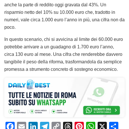
anche la parte di reddito oggi gravata dal 43%. Un
risparmio netto del 10% su 10.000 euro che, tradotto in
numeri, vale circa 1.000 euro l’anno in più, una cifra non da
poco.
In questo scenario, chi si avvicina al limite dei 60.000 euro
potrebbe arrivare a un guadagno di 1.700 euro l’anno,
circa 130 euro al mese. Una cifra che renderebbe davvero
tangibile il peso della riforma, trasformandola da semplice
promessa a strumento concreto di sostegno economico.
F
E
Li
T
C
T
Pi
W
X
C