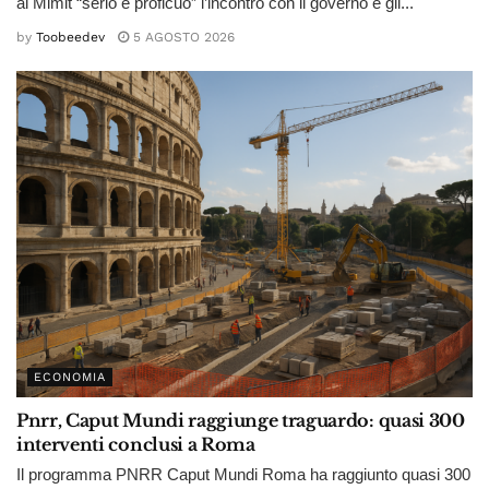
al Mimit “serio e proficuo” l’incontro con il governo e gli...
by
Toobeedev
5 AGOSTO 2026
ECONOMIA
Pnrr, Caput Mundi raggiunge traguardo: quasi 300
interventi conclusi a Roma
Il programma PNRR Caput Mundi Roma ha raggiunto quasi 300