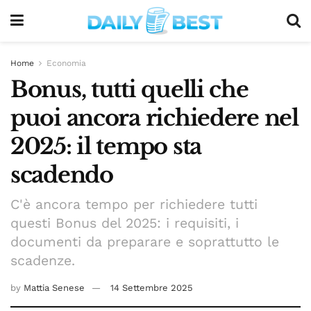
Home
Economia
Bonus, tutti quelli che
puoi ancora richiedere nel
2025: il tempo sta
scadendo
C'è ancora tempo per richiedere tutti
questi Bonus del 2025: i requisiti, i
documenti da preparare e soprattutto le
scadenze.
by
Mattia Senese
14 Settembre 2025