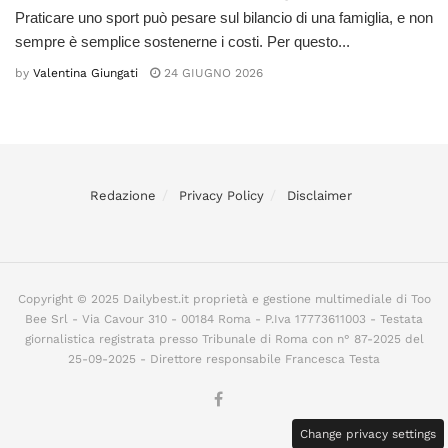
Praticare uno sport può pesare sul bilancio di una famiglia, e non
sempre è semplice sostenerne i costi. Per questo...
by
Valentina Giungati
24 GIUGNO 2026
Redazione
Privacy Policy
Disclaimer
Copyright © 2025 Dailybest.it proprietà e gestione multimediale di Too
Bee Srl - Via Cavour 310 - 00184 Roma - P.Iva 17773611003 - Testata
giornalistica registrata presso Tribunale di Roma con n° 87-2025 del
25-09-2025 - Direttore responsabile Francesca Testa
Change privacy settings