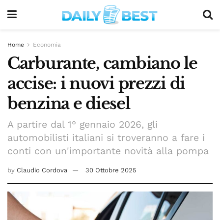
Home
Economia
Carburante, cambiano le
accise: i nuovi prezzi di
benzina e diesel
A partire dal 1° gennaio 2026, gli
automobilisti italiani si troveranno a fare i
conti con un'importante novità alla pompa
by
Claudio Cordova
30 Ottobre 2025