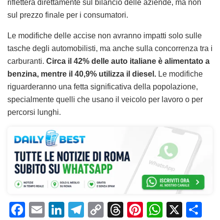
rifletterà direttamente sul bilancio delle aziende, ma non
sul prezzo finale per i consumatori.
Le modifiche delle accise non avranno impatti solo sulle
tasche degli automobilisti, ma anche sulla concorrenza tra i
carburanti.
Circa il 42% delle auto italiane è alimentato a
benzina, mentre il 40,9% utilizza il diesel.
Le modifiche
riguarderanno una fetta significativa della popolazione,
specialmente quelli che usano il veicolo per lavoro o per
percorsi lunghi.
F
E
Li
T
C
T
Pi
W
X
C