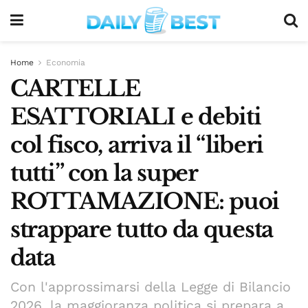
Home
Economia
CARTELLE
ESATTORIALI e debiti
col fisco, arriva il “liberi
tutti” con la super
ROTTAMAZIONE: puoi
strappare tutto da questa
data
Con l'approssimarsi della Legge di Bilancio
2026, la maggioranza politica si prepara a