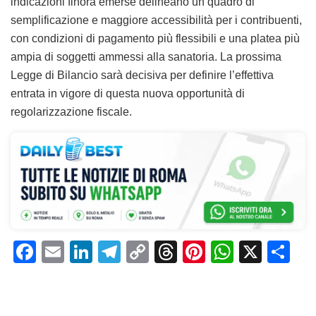
indicazioni finora emerse delineano un quadro di
semplificazione e maggiore accessibilità per i contribuenti,
con condizioni di pagamento più flessibili e una platea più
ampia di soggetti ammessi alla sanatoria. La prossima
Legge di Bilancio sarà decisiva per definire l’effettiva
entrata in vigore di questa nuova opportunità di
regolarizzazione fiscale.
F
E
Li
T
C
T
Pi
W
X
C
a
m
n
el
o
h
n
h
o
c
ai
k
e
p
re
te
at
n