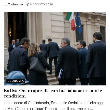
by
Toobeedev
6 AGOSTO 2026
ECONOMIA
Ex Ilva, Orsini apre alla cordata italiana: ci sono le
condizioni
Il presidente di Confindustria, Emanuele Orsini, ha definito oggi
al Mimit “serio e proficuo” l’incontro con il governo e gli...