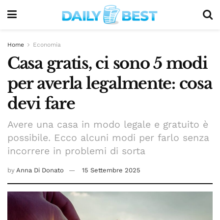
Home
Economia
Casa gratis, ci sono 5 modi
per averla legalmente: cosa
devi fare
Avere una casa in modo legale e gratuito è
possibile. Ecco alcuni modi per farlo senza
incorrere in problemi di sorta
by
Anna Di Donato
15 Settembre 2025