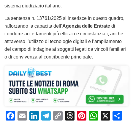
sistema giudiziario italiano.
La sentenza n. 13761/2025 si inserisce in questo quadro,
rafforzando la capacità dell’
Agenzia delle Entrate
di
condurre accertamenti più efficaci e circostanziati, anche
attraverso l’utilizzo di tecnologie digitali e l’ampliamento
del campo di indagine ai soggetti legati da vincoli familiari
o di convivenza al contribuente principale.
F
E
Li
T
C
T
Pi
W
X
C
a
m
n
el
o
h
n
h
o