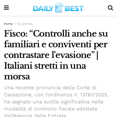
Home
Economia
Fisco: “Controlli anche su
familiari e conviventi per
contrastare l’evasione” |
Italiani stretti in una
morsa
Una recente pronuncia della Corte di
Cassazione, con l’ordinanza n. 13761/2025,
ha segnato una svolta significativa nelle
modalità di controllo fiscale adottate
dall’Agenzia delle Entrate.