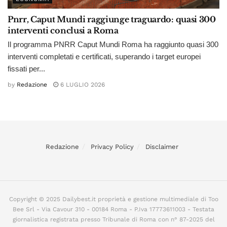
Pnrr, Caput Mundi raggiunge traguardo: quasi 300
interventi conclusi a Roma
Il programma PNRR Caput Mundi Roma ha raggiunto quasi 300
interventi completati e certificati, superando i target europei
fissati per...
by
Redazione
6 LUGLIO 2026
Redazione
Privacy Policy
Disclaimer
Copyright © 2025 Dailybest.it proprietà e gestione multimediale di Too
Bee Srl - Via Cavour 310 - 00184 Roma - P.Iva 17773611003 - Testata
giornalistica registrata presso Tribunale di Roma con n° 87-2025 del