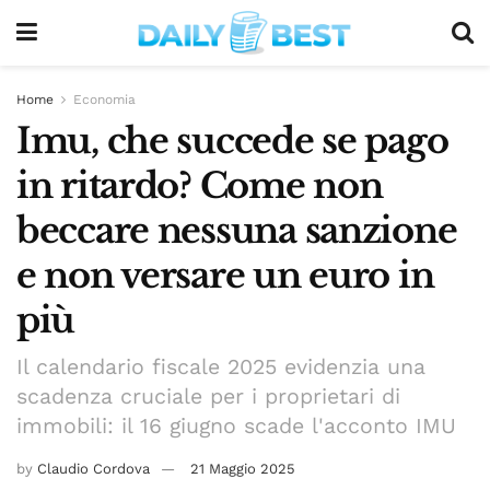
Home
Economia
Imu, che succede se pago
in ritardo? Come non
beccare nessuna sanzione
e non versare un euro in
più
Il calendario fiscale 2025 evidenzia una
scadenza cruciale per i proprietari di
immobili: il 16 giugno scade l'acconto IMU
by
Claudio Cordova
21 Maggio 2025