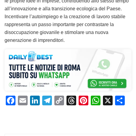
le proprie idee in imprese, contribuendo allo stesso tempo
all’innovazione e alla transizione ecologica del Paese.
Incentivare l’autoimpiego e la creazione di lavoro stabile
rappresenta un passo importante per contrastare la
disoccupazione giovanile e stimolare una nuova
generazione di imprenditori.
F
E
Li
T
C
T
Pi
W
X
C
a
m
n
el
o
h
n
h
o
c
ai
k
e
p
re
te
at
n
e
l
e
gr
y
a
re
s
di