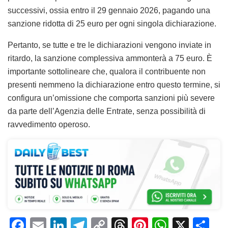
successivi, ossia entro il 29 gennaio 2026, pagando una
sanzione ridotta di 25 euro per ogni singola dichiarazione.
Pertanto, se tutte e tre le dichiarazioni vengono inviate in
ritardo, la sanzione complessiva ammonterà a 75 euro. È
importante sottolineare che, qualora il contribuente non
presenti nemmeno la dichiarazione entro questo termine, si
configura un’omissione che comporta sanzioni più severe
da parte dell’Agenzia delle Entrate, senza possibilità di
ravvedimento operoso.
F
E
Li
T
C
T
Pi
W
X
C