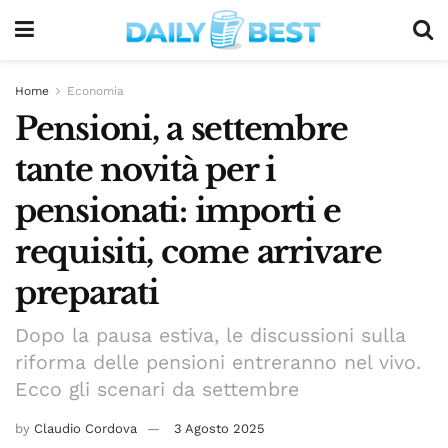
Home
Economia
Pensioni, a settembre
tante novità per i
pensionati: importi e
requisiti, come arrivare
preparati
Dopo la pausa estiva, le discussioni sulla
riforma delle pensioni entreranno nel vivo.
Ecco gli scenari da settembre
by
Claudio Cordova
3 Agosto 2025