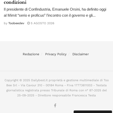
condizioni
Il presidente di Confindustria, Emanuele Orsini, ha definito oggi
al Mimit “serio e proficuo” l’incontro con il governo e gli...
by
Toobeedev
5 AGOSTO 2026
Redazione
Privacy Policy
Disclaimer
Copyright © 2025 Dailybest.it proprietà e gestione multimediale di Too
Bee Srl - Via Cavour 310 - 00184 Roma - P.Iva 17773611003 - Testata
giornalistica registrata presso Tribunale di Roma con n° 87-2025 del
25-09-2025 - Direttore responsabile Francesca Testa