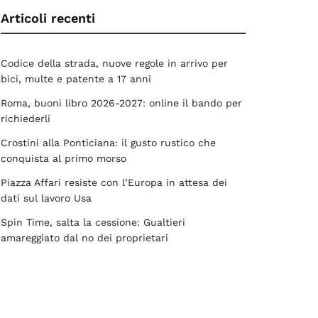
Articoli recenti
Codice della strada, nuove regole in arrivo per
bici, multe e patente a 17 anni
Roma, buoni libro 2026-2027: online il bando per
richiederli
Crostini alla Ponticiana: il gusto rustico che
conquista al primo morso
Piazza Affari resiste con l’Europa in attesa dei
dati sul lavoro Usa
Spin Time, salta la cessione: Gualtieri
amareggiato dal no dei proprietari