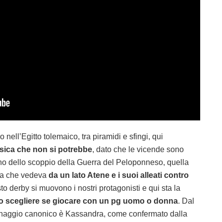
ell’Egitto tolemaico, tra piramidi e sfingi, qui
ssica che non si potrebbe
, dato che le vicende sono
no dello scoppio della Guerra del Peloponneso, quella
ica che vedeva
da un lato Atene e i suoi alleati contro
sto derby si muovono i nostri protagonisti e qui sta la
o scegliere se giocare con un pg uomo o donna
. Dal
rsonaggio canonico è Kassandra, come confermato dalla