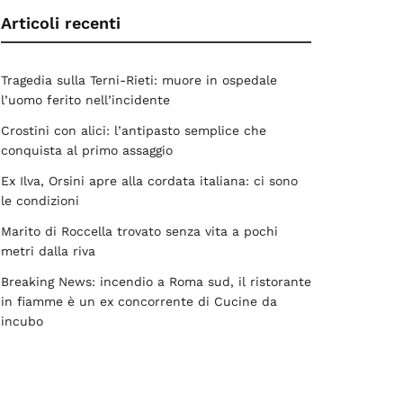
Articoli recenti
Tragedia sulla Terni-Rieti: muore in ospedale
l’uomo ferito nell’incidente
Crostini con alici: l’antipasto semplice che
conquista al primo assaggio
Ex Ilva, Orsini apre alla cordata italiana: ci sono
le condizioni
Marito di Roccella trovato senza vita a pochi
metri dalla riva
Breaking News: incendio a Roma sud, il ristorante
in fiamme è un ex concorrente di Cucine da
incubo