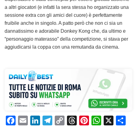
a altri giocatori (e infatti la sera stessa ho organizzato una
sessione extra con gli amici del cuore) è perfettamente
fruibile anche in singolo. A patto però che non ci sia un
dannatissimo e adorabile Donkey Kong che, da ultimo e
“personaggio materasso” della competizione, si stava per
aggiudicarsi la coppa con una remutanda da cinema.
F
E
Li
T
C
T
Pi
W
X
C
a
m
n
el
o
h
n
h
o