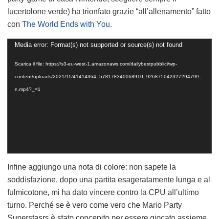
lucertolone verde) ha trionfato grazie “all’allenamento” fatto
con
The World Ends with You
.
Video
Media error: Format(s) not supported or source(s) not found
Player
Scarica il file: https://s3-eu-west-1.amazonaws.com/dailybestpubblici/wp-
content/uploads/2021/11/41414364_578178340068910_926875042327294799_
n.mp4?_=1
Infine aggiungo una nota di colore: non sapete la
soddisfazione, dopo una partita esageratamente lunga e al
fulmicotone, mi ha dato vincere contro la CPU all’ultimo
turno. Perché se è vero come vero che Mario Party
Superstasrs è stato concepito per essere giocato assieme