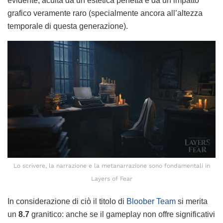
evidente, acuita da un’estetica perfetta e da un impatto
grafico veramente raro (specialmente ancora all’altezza
temporale di questa generazione).
Lo scrivere, la narrazione e la metanarrazione sono fondamentali in
Layers of Fear
In considerazione di ciò il titolo di
Bloober Team
si merita
un
8.7
granitico: anche se il gameplay non offre significativi