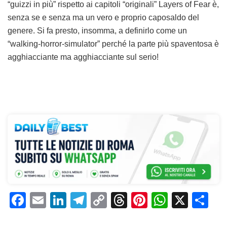
“guizzi in più” rispetto ai capitoli “originali” Layers of Fear è,
senza se e senza ma un vero e proprio caposaldo del
genere. Si fa presto, insomma, a definirlo come un
“walking-horror-simulator” perché la parte più spaventosa è
agghiacciante ma agghiacciante sul serio!
F
E
Li
T
C
T
Pi
W
X
C
a
m
n
el
o
h
n
h
o