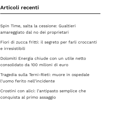
Articoli recenti
Spin Time, salta la cessione: Gualtieri
amareggiato dal no dei proprietari
Fiori di zucca fritti: il segreto per farli croccanti
e irresistibili
Dolomiti Energia chiude con un utile netto
consolidato da 100 milioni di euro
Tragedia sulla Terni-Rieti: muore in ospedale
l’uomo ferito nell’incidente
Crostini con alici: l’antipasto semplice che
conquista al primo assaggio