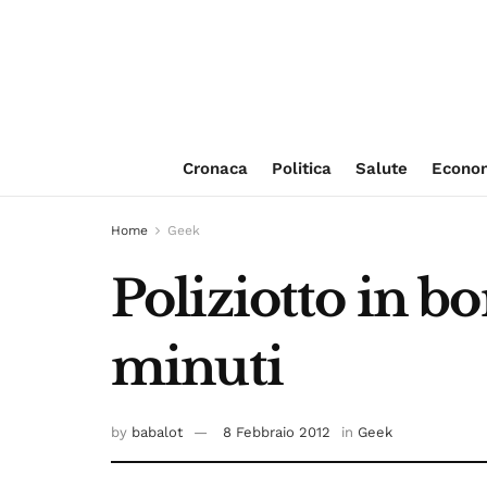
Cronaca
Politica
Salute
Econo
Home
Geek
Poliziotto in bo
minuti
by
babalot
8 Febbraio 2012
in
Geek