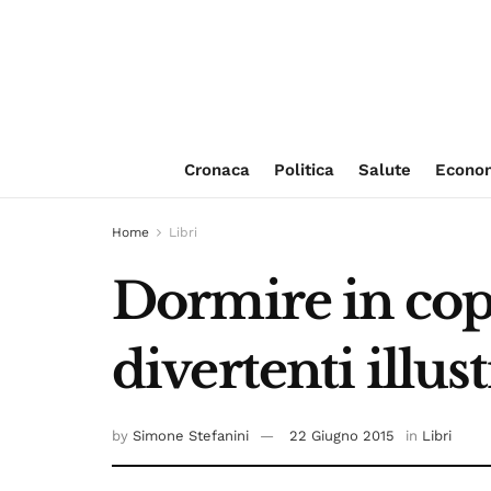
Cronaca
Politica
Salute
Econo
Home
Libri
Dormire in copp
divertenti illus
by
Simone Stefanini
22 Giugno 2015
in
Libri