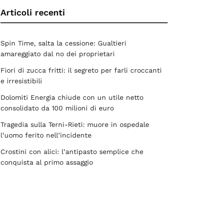
Articoli recenti
Spin Time, salta la cessione: Gualtieri
amareggiato dal no dei proprietari
Fiori di zucca fritti: il segreto per farli croccanti
e irresistibili
Dolomiti Energia chiude con un utile netto
consolidato da 100 milioni di euro
Tragedia sulla Terni-Rieti: muore in ospedale
l’uomo ferito nell’incidente
Crostini con alici: l’antipasto semplice che
conquista al primo assaggio