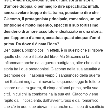
Ne
L’Amore capovolto
scrivi di una sorta di storia
d’amore doppia, o per meglio dire specchiata: infatti,
senza svelare troppo della trama, possiamo dire che
Giacomo, il protagonista principale, romantico, un po’
tontolone e molto ingenuo, specchi il suo fortissimo
desiderio di amore assoluto e idealizzato in una storia,
per l’appunto d’amore, accaduta quasi cinquant’anni
prima. Da dove ti è nata l’idea?
Beh guarda proprio così in effetti, è in questo che si risolve
quello che poi è il titolo del libro. Ma Giacomo si fa
infiammare anche dalla guerra partigiana, oltre che dalla
storia fra i due protagonisti. Giacomo nella sua attualità è
testimone dell’inasprirsi vieppiù sanguinoso della guerra
nei Balcani negli anni novanta, e quando legge le lettere
scopre un’altra guerra, di cinquant’anni prima, nella sua
città in cui chi la combatte ha la sua età. Giacomo viene
rapito dall’incosciente, dall’avventuroso e dal romantico
che c’è in quei due giovani, ma anche dall’idea di sacrificio