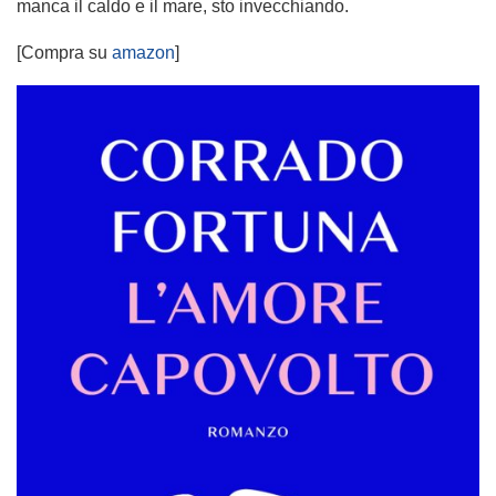
manca il caldo e il mare, sto invecchiando.
[Compra su
amazon
]