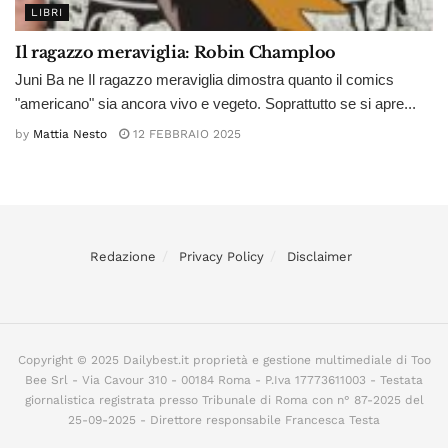
LIBRI
Il ragazzo meraviglia: Robin Champloo
Juni Ba ne Il ragazzo meraviglia dimostra quanto il comics
"americano" sia ancora vivo e vegeto. Soprattutto se si apre...
by
Mattia Nesto
12 FEBBRAIO 2025
Redazione
Privacy Policy
Disclaimer
Copyright © 2025 Dailybest.it proprietà e gestione multimediale di Too
Bee Srl - Via Cavour 310 - 00184 Roma - P.Iva 17773611003 - Testata
giornalistica registrata presso Tribunale di Roma con n° 87-2025 del
25-09-2025 - Direttore responsabile Francesca Testa