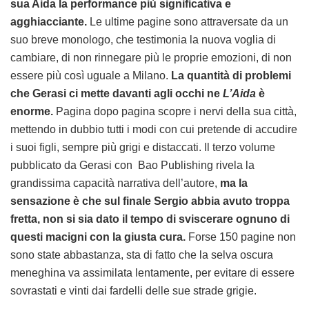
sua Aida la performance più significativa e
agghiacciante.
Le ultime pagine sono attraversate da un
suo breve monologo, che testimonia la nuova voglia di
cambiare, di non rinnegare più le proprie emozioni, di non
essere più così uguale a Milano.
La quantità di problemi
che Gerasi ci mette davanti agli occhi ne
L’Aida
è
enorme.
Pagina dopo pagina scopre i nervi della sua città,
mettendo in dubbio tutti i modi con cui pretende di accudire
i suoi figli, sempre più grigi e distaccati. Il terzo volume
pubblicato da Gerasi con Bao Publishing rivela la
grandissima capacità narrativa dell’autore,
ma la
sensazione è che sul finale Sergio abbia avuto troppa
fretta, non si sia dato il tempo di sviscerare ognuno di
questi macigni con la giusta cura.
Forse 150 pagine non
sono state abbastanza, sta di fatto che la selva oscura
meneghina va assimilata lentamente, per evitare di essere
sovrastati e vinti dai fardelli delle sue strade grigie.