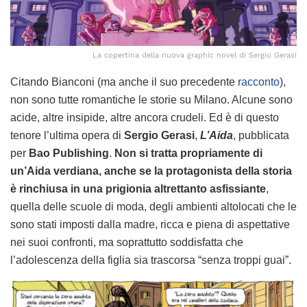
La copertina della nuova graphic novel di Sergio Gerasi
Citando Bianconi (ma anche il suo precedente
racconto
),
non sono tutte romantiche le storie su Milano. Alcune sono
acide, altre insipide, altre ancora crudeli. Ed è di questo
tenore l’ultima opera di
Sergio Gerasi
,
L’Aida
, pubblicata
per
Bao Publishing
.
Non si tratta propriamente di
un’Aida verdiana, anche se la protagonista della storia
è rinchiusa in una prigionia altrettanto asfissiante
,
quella delle scuole di moda, degli ambienti altolocati che le
sono stati imposti dalla madre, ricca e piena di aspettative
nei suoi confronti, ma soprattutto soddisfatta che
l’adolescenza della figlia sia trascorsa “senza troppi guai”.