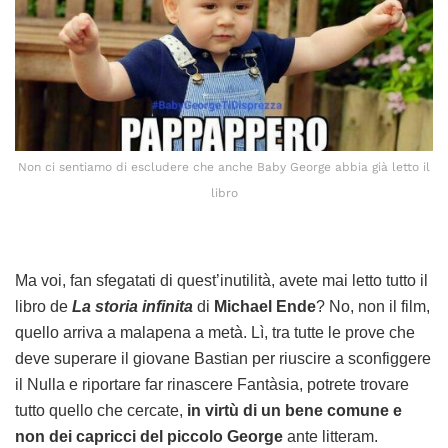
Non ci sentiamo di escludere che anche Baby George abbia già letto il
libro
Ma voi, fan sfegatati di quest’inutilità, avete mai letto tutto il
libro de
La storia infinita
di
Michael Ende
? No, non il film,
quello arriva a malapena a metà. Lì, tra tutte le prove che
deve superare il giovane Bastian per riuscire a sconfiggere
il Nulla e riportare far rinascere Fantàsia, potrete trovare
tutto quello che cercate,
in virtù di un bene comune e
non dei capricci del piccolo George
ante litteram.