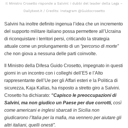
Il Ministro Crosetto risponde a Salvini: i dubbi del leader della Lega –
Dailybest.it / Credits: Instagram @Guidocrosetto
Salvini ha inoltre definito ingenua l’idea che un incremento
del supporto militare italiano possa permettere all’Ucraina
di riconquistare i territori persi, criticando la strategia
attuale come un prolungamento di un
“percorso di morte”
che non giova a nessuna delle parti coinvolte.
Il Ministro della Difesa Guido Crosetto, impegnato in questi
giorni in un incontro con i colleghi dell’E5 e l’Alto
rappresentante dell’Ue per gli Affari esteri e la Politica di
sicurezza, Kaja Kallas, ha risposto a stretto giro a Salvini.
Crosetto ha dichiarato:
“Capisco le preoccupazioni di
Salvini, ma non giudico un Paese per due corrotti,
così
come americani e inglesi sbarcati in Sicilia non
giudicarono l’Italia per la mafia, ma vennero per aiutare gli
altri italiani, quelli onesti”.