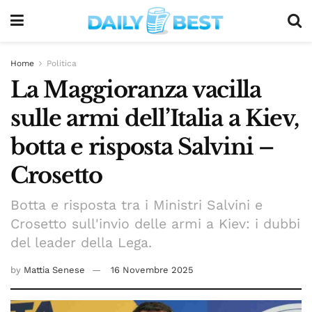
Home
Politica
La Maggioranza vacilla
sulle armi dell’Italia a Kiev,
botta e risposta Salvini –
Crosetto
Botta e risposta tra i Ministri Salvini e
Crosetto sull'invio delle armi a Kiev: i dubbi
del leader della Lega.
by
Mattia Senese
16 Novembre 2025