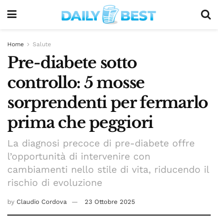
Home
Salute
Pre-diabete sotto
controllo: 5 mosse
sorprendenti per fermarlo
prima che peggiori
La diagnosi precoce di pre-diabete offre
l’opportunità di intervenire con
cambiamenti nello stile di vita, riducendo il
rischio di evoluzione
by
Claudio Cordova
23 Ottobre 2025