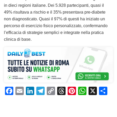
in dieci regioni italiane. Dei 5.928 partecipanti, quasi il
49% risultava a rischio e il 35% presentava pre-diabete
non diagnosticato. Quasi il 97% di questi ha iniziato un
percorso di esercizio fisico personalizzato, confermando
l’efficacia di strategie semplici e integrate nella pratica
clinica di base.
F
E
Li
T
C
T
Pi
W
X
C
a
m
n
el
o
h
n
h
o
c
ai
k
e
p
re
te
at
n
e
l
e
gr
y
a
re
s
di