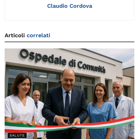
k
Claudio Cordova
Articoli
correlati
SALUTE