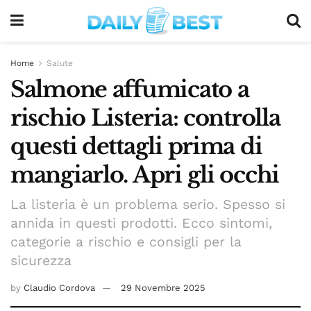
Home
Salute
Salmone affumicato a
rischio Listeria: controlla
questi dettagli prima di
mangiarlo. Apri gli occhi
La listeria è un problema serio. Spesso si
annida in questi prodotti. Ecco sintomi,
categorie a rischio e consigli per la
sicurezza
by
Claudio Cordova
29 Novembre 2025