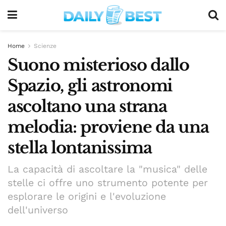
Home
Scienze
Suono misterioso dallo
Spazio, gli astronomi
ascoltano una strana
melodia: proviene da una
stella lontanissima
La capacità di ascoltare la "musica" delle
stelle ci offre uno strumento potente per
esplorare le origini e l'evoluzione
dell'universo