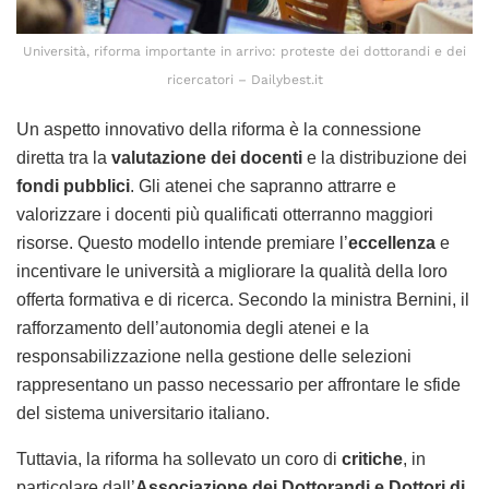
Università, riforma importante in arrivo: proteste dei dottorandi e dei
ricercatori – Dailybest.it
Un aspetto innovativo della riforma è la connessione
diretta tra la
valutazione dei docenti
e la distribuzione dei
fondi pubblici
. Gli atenei che sapranno attrarre e
valorizzare i docenti più qualificati otterranno maggiori
risorse. Questo modello intende premiare l’
eccellenza
e
incentivare le università a migliorare la qualità della loro
offerta formativa e di ricerca. Secondo la ministra Bernini, il
rafforzamento dell’autonomia degli atenei e la
responsabilizzazione nella gestione delle selezioni
rappresentano un passo necessario per affrontare le sfide
del sistema universitario italiano.
Tuttavia, la riforma ha sollevato un coro di
critiche
, in
particolare dall’
Associazione dei Dottorandi e Dottori di