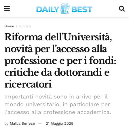
Home
Scuola
Riforma dell’Università,
novità per l’accesso alla
professione e per i fondi:
critiche da dottorandi e
ricercatori
Importanti novità sono in arrivo per il
mondo universitario, in particolare per
l'accesso alla professione accademica.
by
Mattia Senese
21 Maggio 2025