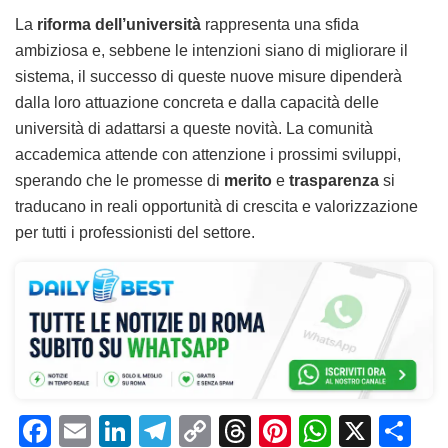
La
riforma dell’università
rappresenta una sfida
ambiziosa e, sebbene le intenzioni siano di migliorare il
sistema, il successo di queste nuove misure dipenderà
dalla loro attuazione concreta e dalla capacità delle
università di adattarsi a queste novità. La comunità
accademica attende con attenzione i prossimi sviluppi,
sperando che le promesse di
merito
e
trasparenza
si
traducano in reali opportunità di crescita e valorizzazione
per tutti i professionisti del settore.
F
E
Li
T
C
T
Pi
W
X
C