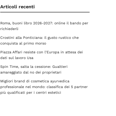
Articoli recenti
Roma, buoni libro 2026-2027: online il bando per
richiederli
Crostini alla Ponticiana: il gusto rustico che
conquista al primo morso
Piazza Affari resiste con l’Europa in attesa dei
dati sul lavoro Usa
Spin Time, salta la cessione: Gualtieri
amareggiato dal no dei proprietari
Migliori brand di cosmetica ayurvedica
professionale nel mondo: classifica dei 5 partner
più qualificati per i centri estetici