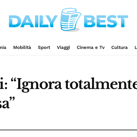
mia
Mobilità
Sport
Viaggi
Cinema e Tv
Cultura
L
i: “Ignora totalmente
sa”