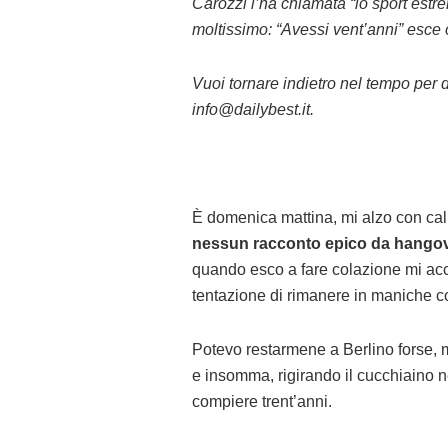
Carozzi l’ha chiamata “lo sport estr
moltissimo: “Avessi vent’anni” esce 
Vuoi tornare indietro nel tempo per d
info@dailybest.it.
È domenica mattina, mi alzo con ca
nessun racconto epico da hango
quando esco a fare colazione mi acc
tentazione di rimanere in maniche co
Potevo restarmene a Berlino forse,
e insomma, rigirando il cucchiaino 
compiere trent’anni.