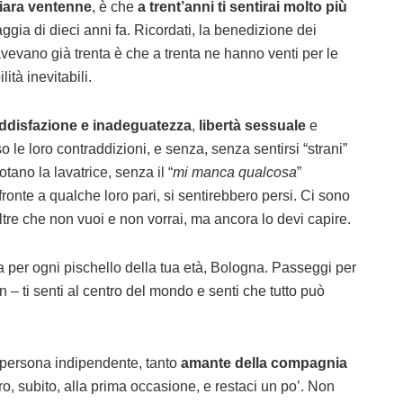
iara ventenne
, è che
a trent’anni ti sentirai molto più
gia di dieci anni fa. Ricordati, la benedizione dei
avevano già trenta è che a trenta ne hanno venti per le
ità inevitabili.
ddisfazione e inadeguatezza
,
libertà sessuale
e
so le loro contraddizioni, e senza, senza sentirsi “strani”
ano la lavatrice, senza il “
mi manca qualcosa
”
ronte a qualche loro pari, si sentirebbero persi. Ci sono
ltre che non vuoi e non vorrai, ma ancora lo devi capire.
tta per ogni pischello della tua età, Bologna. Passeggi per
 ti senti al centro del mondo e senti che tutto può
a persona indipendente, tanto
amante della compagnia
ero, subito, alla prima occasione, e restaci un po’. Non