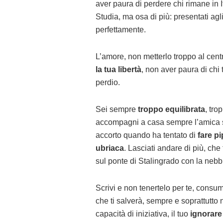
aver paura di perdere chi rimane in It
Studia, ma osa di più: presentati ag
perfettamente.
L’amore, non metterlo troppo al cent
la tua libertà
, non aver paura di chi 
perdio.
Sei sempre
troppo equilibrata
, tro
accompagni a casa sempre l’amica sb
accorto quando ha tentato di
fare p
ubriaca
. Lasciati andare di più, ch
sul ponte di Stalingrado con la nebbi
Scrivi e non tenertelo per te, consum
che ti salverà, sempre e soprattutto 
capacità di iniziativa, il tuo
ignorare 