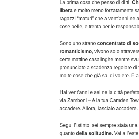
La prima cosa che penso di dirti,
Ch
libera
e molto meno forzatamente sag
ragazzi “maturi” che a vent’anni ne 
cose belle, e trenta per le responsabil
Sono uno strano
concentrato di so
romanticismo
, vivono solo attraver
certe mattine casalinghe mentre svuot
pronunciato a scadenza regolare di f
molte cose che già sai di volere. E a
Hai vent’anni e sei nella città perfe
via Zamboni – è la tua Camden Town –
accadere. Allora, lascialo accadere.
Segui l’istinto: sei sempre stata un
quanto
della solitudine
. Vai all’est