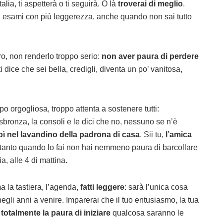
alia, ti aspetterà o ti seguirà. O là
troverai di meglio
.
li esami con più leggerezza, anche quando non sai tutto
ro, non renderlo troppo serio:
non aver paura di perdere
ti dice che sei bella, credigli, diventa un po’ vanitosa,
ppo orgogliosa, troppo attenta a sostenere tutti:
ronza, la consoli e le dici che no, nessuno se n’è
ipì nel lavandino della padrona di casa
. Sii tu,
l’amica
e tanto quando lo fai non hai nemmeno paura di barcollare
a, alle 4 di mattina.
a la tastiera, l’agenda,
fatti leggere
: sarà l’unica cosa
negli anni a venire. Imparerai che il tuo entusiasmo, la tua
totalmente la paura di iniziare
qualcosa saranno le