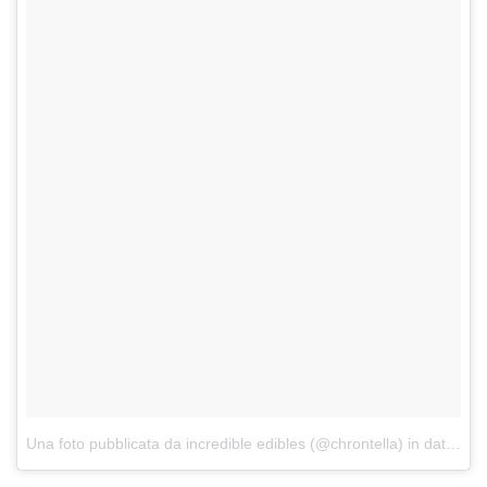
Una foto pubblicata da incredible edibles (@chrontella)
in data:
18 