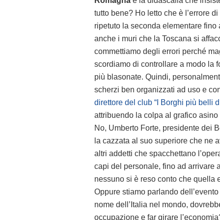
Romagna
e la didascalia che insist
tutto bene? Ho letto che è l’errore d
ripetuto la seconda elementare fino
anche i muri che la Toscana si affac
commettiamo degli errori perché maga
scordiamo di controllare a modo la f
più blasonate. Quindi, personalment
scherzi ben organizzati ad uso e c
direttore del club “I Borghi più belli 
attribuendo la colpa al grafico asin
No, Umberto Forte, presidente dei Bor
la cazzata al suo superiore che ne av
altri addetti che spacchettano l’opera
capi del personale, fino ad arrivare a
nessuno si è reso conto che quella
Oppure stiamo parlando dell’evento ch
nome dell’Italia nel mondo, dovrebbe 
occupazione e far girare l’economia?