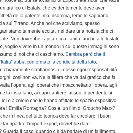
e: Toscana. Sul serio, amici di Expo, siete sicuri che vada
i un grafico di Eataly, che evidentemente deve aver
 all’età della patente, ma insomma, temo lo sappiano
cia sul Tirreno. Anche noi che scriviamo, spesso
ri siamo talmente eccitati nel dare una notizia che ci
onte. Non dovrebbe capitare ma capita, anche alle testate
e, voglio vivere in un mondo in cui queste immagini sono
onsumo di noi che ci caschiamo.
Sembra però che il
d’Italia” abbia confermato la veridicità della foto
,
o e chiaramente scrollandosi di dosso ogni responsabilità.
ghi, così non va. Nella filiera che va dal grafico che fa
alla l’opera, agli operai che impacchettano l’opera, agli
 e la installano, ai capi cantiere, ai suoi dipendenti, ai
 lei e a coloro che le hanno affittato lo spazio espositivo,
 era l’Emilia Romagna? Cos’è, un film di Groucho Marx?
e in linea del tutto teorica deve far circolare il buon
far ripartire l’import-export, dovrebbe dare
 Guarda il caso, quando c’è da parlare di un fallimento,