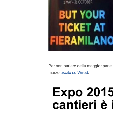
Per non parlare della maggior parte de
marzo
uscito su Wired
: