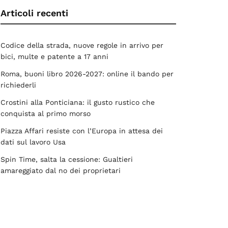
Articoli recenti
Codice della strada, nuove regole in arrivo per
bici, multe e patente a 17 anni
Roma, buoni libro 2026-2027: online il bando per
richiederli
Crostini alla Ponticiana: il gusto rustico che
conquista al primo morso
Piazza Affari resiste con l’Europa in attesa dei
dati sul lavoro Usa
Spin Time, salta la cessione: Gualtieri
amareggiato dal no dei proprietari