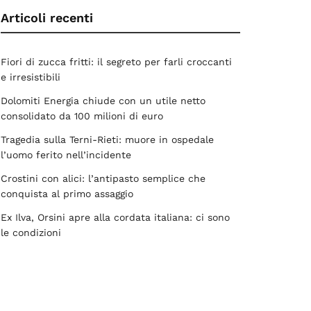
Articoli recenti
Fiori di zucca fritti: il segreto per farli croccanti
e irresistibili
Dolomiti Energia chiude con un utile netto
consolidato da 100 milioni di euro
Tragedia sulla Terni-Rieti: muore in ospedale
l’uomo ferito nell’incidente
Crostini con alici: l’antipasto semplice che
conquista al primo assaggio
Ex Ilva, Orsini apre alla cordata italiana: ci sono
le condizioni