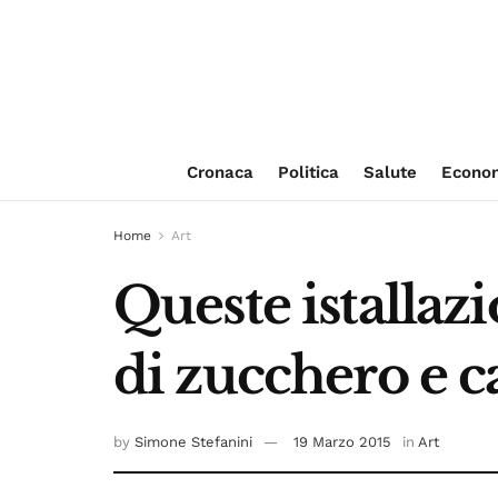
Cronaca
Politica
Salute
Econo
Home
Art
Queste istallaz
di zucchero e 
by
Simone Stefanini
19 Marzo 2015
in
Art