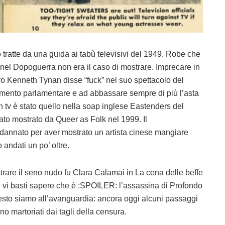
tratte da una guida ai tabù televisivi del 1949. Robe che
nel Dopoguerra non era il caso di mostrare. Imprecare in
eatro Kenneth Tynan disse “fuck” nel suo spettacolo del
timento parlamentare e ad abbassare sempre di più l’asta
n tv è stato quello nella soap inglese Eastenders del
ato mostrato da Queer as Folk nel 1999. Il
dannato per aver mostrato un artista cinese mangiare
andati un po’ oltre.
strare il seno nudo fu Clara Calamai in La cena delle beffe
, vi basti sapere che è :SPOILER: l’assassina di Profondo
sto siamo all’avanguardia: ancora oggi alcuni passaggi
ono martoriati dai tagli della censura.