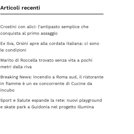
Articoli recenti
Crostini con alici: l’antipasto semplice che
conquista al primo assaggio
Ex Ilva, Orsini apre alla cordata italiana: ci sono
le condizioni
Marito di Roccella trovato senza vita a pochi
metri dalla riva
Breaking News: incendio a Roma sud, il ristorante
in fiamme è un ex concorrente di Cucine da
incubo
Sport e Salute espande la rete: nuovi playground
e skate park a Guidonia nel progetto Illumina