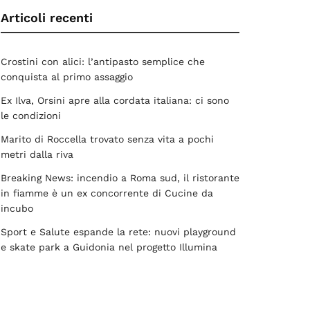
Articoli recenti
Crostini con alici: l’antipasto semplice che
conquista al primo assaggio
Ex Ilva, Orsini apre alla cordata italiana: ci sono
le condizioni
Marito di Roccella trovato senza vita a pochi
metri dalla riva
Breaking News: incendio a Roma sud, il ristorante
in fiamme è un ex concorrente di Cucine da
incubo
Sport e Salute espande la rete: nuovi playground
e skate park a Guidonia nel progetto Illumina