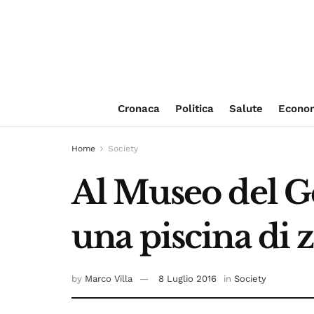
Cronaca
Politica
Salute
Econo
Home
Society
Al Museo del Ge
una piscina di 
by
Marco Villa
8 Luglio 2016
in
Society