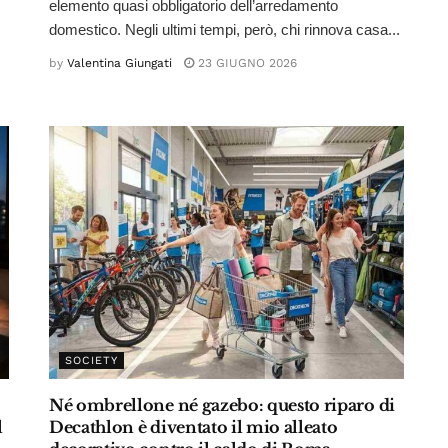
elemento quasi obbligatorio dell’arredamento
domestico. Negli ultimi tempi, però, chi rinnova casa...
by
Valentina Giungati
23 GIUGNO 2026
SOCIETY
Né ombrellone né gazebo: questo riparo di
l
Decathlon è diventato il mio alleato