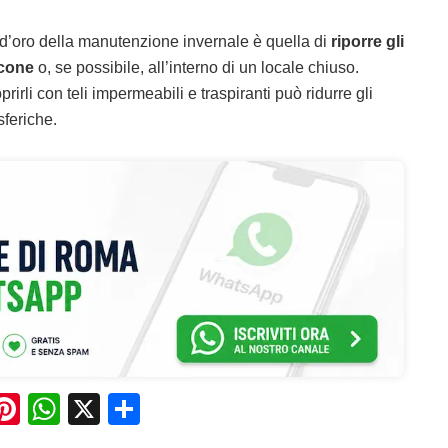
 d’oro della manutenzione invernale è quella di
riporre gli
lcone
o, se possibile, all’interno di un locale chiuso.
rirli con teli impermeabili e traspiranti può ridurre gli
sferiche.
Pi
W
X
C
n
h
o