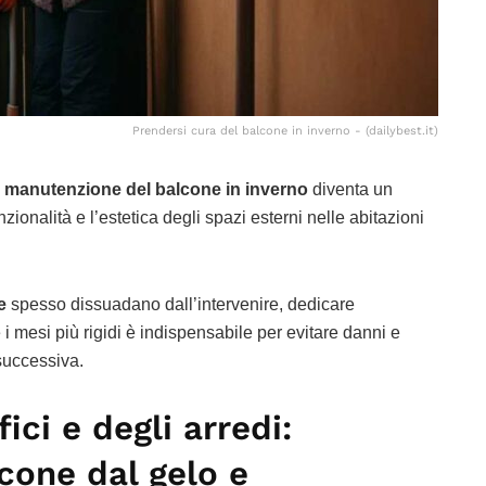
Prendersi cura del balcone in inverno - (dailybest.it)
a
manutenzione del balcone in inverno
diventa un
zionalità e l’estetica degli spazi esterni nelle abitazioni
e
spesso dissuadano dall’intervenire, dedicare
i mesi più rigidi è indispensabile per evitare danni e
successiva.
ici e degli arredi:
lcone dal gelo e