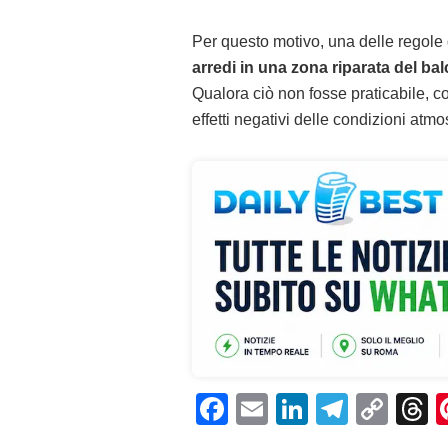
Per questo motivo, una delle regole
arredi in una zona riparata del ba
Qualora ciò non fosse praticabile, cop
effetti negativi delle condizioni atmo
F
E
Li
T
C
T
a
m
n
el
o
h