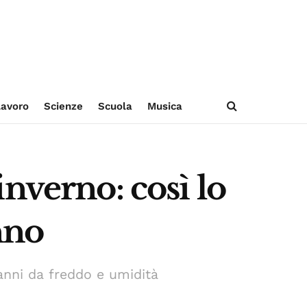
avoro
Scienze
Scuola
Musica
nverno: così lo
nno
danni da freddo e umidità