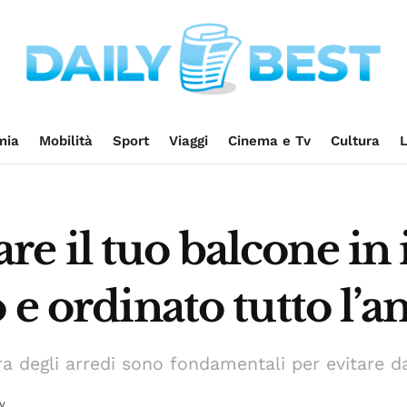
mia
Mobilità
Sport
Viaggi
Cinema e Tv
Cultura
L
 il tuo balcone in i
 e ordinato tutto l’a
ura degli arredi sono fondamentali per evitare 
y