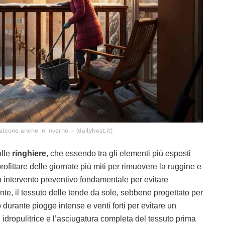
alcone anche in inverno – (dailybest.it)
alle
ringhiere
, che essendo tra gli elementi più esposti
ofittare delle giornate più miti per rimuovere la ruggine e
un intervento preventivo fondamentale per evitare
te, il tessuto delle tende da sole, sebbene progettato per
 durante piogge intense e venti forti per evitare un
idropulitrice e l’asciugatura completa del tessuto prima