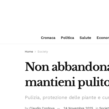
Cronaca
Politica
Salute
Econo
Home
Society
Non abbandonare
mantieni pulito
Pulizia, protezione delle piante e c
by
Claudio Cordova
24 Novembre 2025
in
Societ