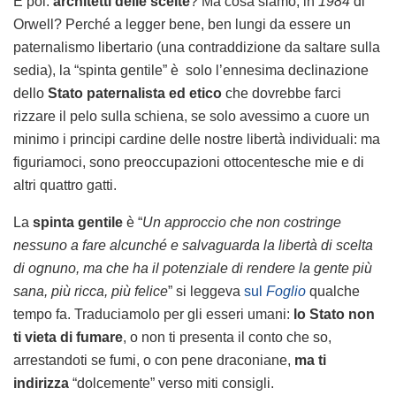
E poi:
architetti delle scelte
? Ma cosa siamo, in
1984
di
Orwell?
Perché a legger bene, ben lungi da essere un
paternalismo libertario (una contraddizione da saltare sulla
sedia), la “spinta gentile” è solo l’ennesima declinazione
dello
Stato paternalista ed etico
che dovrebbe farci
rizzare il pelo sulla schiena, se solo avessimo a cuore un
minimo i principi cardine delle nostre libertà individuali: ma
figuriamoci, sono preoccupazioni ottocentesche mie e di
altri quattro gatti.
La
spinta gentile
è “
Un approccio che non costringe
nessuno a fare alcunché e salvaguarda la libertà di scelta
di ognuno, ma che ha il potenziale di rendere la gente più
sana, più ricca, più felice
” si leggeva
sul
Foglio
qualche
tempo fa. Traduciamolo per gli esseri umani:
lo Stato non
ti vieta di fumare
, o non ti presenta il conto che so,
arrestandoti se fumi, o con pene draconiane,
ma ti
indirizza
“dolcemente” verso miti consigli.