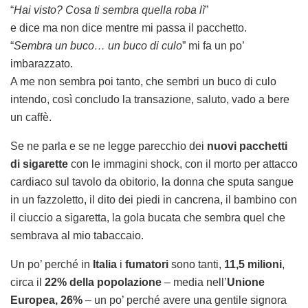
“
Hai visto? Cosa ti sembra quella roba lì
”
e dice ma non dice mentre mi passa il pacchetto.
“
Sembra un buco… un buco di culo
” mi fa un po’
imbarazzato.
A me non sembra poi tanto, che sembri un buco di culo
intendo, così concludo la transazione, saluto, vado a bere
un caffè.
Se ne parla e se ne legge parecchio dei
nuovi pacchetti
di sigarette
con le immagini shock, con il morto per attacco
cardiaco sul tavolo da obitorio, la donna che sputa sangue
in un fazzoletto, il dito dei piedi in cancrena, il bambino con
il ciuccio a sigaretta, la gola bucata che sembra quel che
sembrava al mio tabaccaio.
Un po’ perché in
Italia
i
fumatori
sono tanti,
11,5 milioni
,
circa il
22% della popolazione
– media nell’
Unione
Europea, 26%
– un po’ perché avere una gentile signora