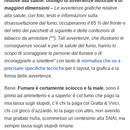
relative alla salute: obbligo di avvertenze illustrate e di
maggiori dimensioni –
Le avvertenze grafiche relative
alla salute, con foto, testo e informazioni sulla
disassuefazione dal fumo, occuperanno il 65 % del fronte e
del retro dei pacchetti di sigarette e delle confezioni di
tabacco da arrotolare (**). Tali avvertenze, che illustrano le
conseguenze sociali e per la salute del fumo, hanno lo
scopo di scoraggiare le persone dal fumare o di
incoraggiarle a smettere
” con tanto di
normativa che va a
precisare specifiche tecniche
per il layout, la grafica e la
forma delle avvertenze.
Bene.
Fumare è certamente sciocco e fa male
, sono il
primo ad ammetterlo e a saperlo: è col fumo che pago la
mia tassa sugli stupidi, c’è chi la paga col Gratta & Vinci,
chi col gioco d’azzardo. Io la pago con altro, non avendo
mai grattato nulla, scommesso un centesimo alla SNAI, ma
sempre tassa sugli stupidi rimane.