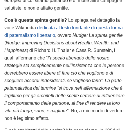
europea di cui stiamo parlando e di molte altre campagne
salutiste, e non è affatto gentile.
Cos’è questa spinta gentile?
Lo spiega nel dettaglio la
voce Wikipedia
dedicata al testo fondante di questa forma
di paternalismo libertario
, ovvero
Nudge: La spinta gentile
(
Nudge: Improving Decisions about Health, Wealth, and
Happiness
) di Richard H. Thaler e Cass R. Sunstein, i
quali affermano che “
l’aspetto libertario delle nostre
strategie sta semplicemente nell’insistenza che le persone
dovrebbero essere libere di fare ciò che vogliono e di
scegliere accordi indesiderati, se vogliono farlo”. La parte
paternalistica del termine “si trova nell’affermazione che è
legittimo per gli architetti delle scelte cercare di influenzare
il comportamento delle persone, al fine di rendere la loro
vita più lunga, sana, e migliore
”. No, a mio modo di vedere
non è legittimo affatto.