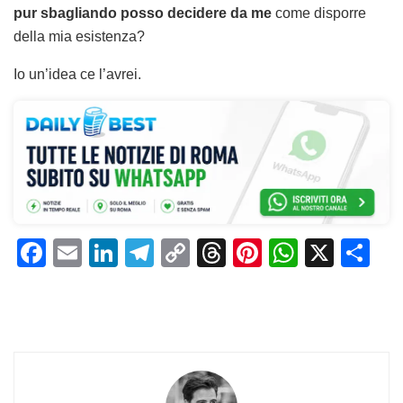
pur sbagliando posso decidere da me
come disporre
della mia esistenza?
Io un’idea ce l’avrei.
F
E
Li
T
C
T
Pi
W
X
C
a
m
n
el
o
h
n
h
o
c
ai
k
e
p
re
te
at
n
e
l
e
gr
y
a
re
s
di
b
dI
a
Li
d
st
A
vi
o
n
m
n
s
p
di