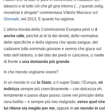
tabacco e di tutto ciò che gli gira intorno (…) questo zelig,
moralista e drogato
” commentava Vittorio Macioce
sul
Giornale
, nel 2013. E quanto ha ragione.
L’ultima trovata della Commissione Europea però ci
è
anche utile
, perché al di là dei divieti, delle normative,
delle specifiche e della signora che sputa sangue, del
cadavere tutto sommato giovane e sereno che giace sul
letto dell’obitorio, o del dito dei piedi in cancrena, ci mette
di fronte a
una domanda più grande
.
In che mondo vogliamo vivere?
In un mondo in cui
lo Stato
, o il super Stato, l’Europa,
mi
indirizza
sempre più coercitivamente – con dolcezza eh,
lentamente e passo dopo passo: come nel principio della
rana bollita – e sempre più mio malgrado,
verso quel che
lui ritiene sia meglio per me
, oppure in
un mondo in cui