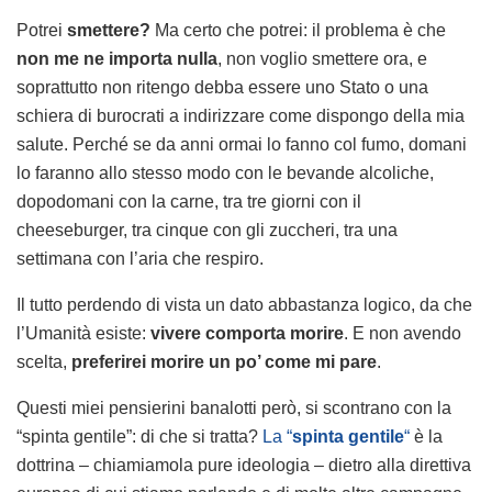
Potrei
smettere?
Ma certo che potrei: il problema è che
non me ne importa nulla
, non voglio smettere ora, e
soprattutto non ritengo debba essere uno Stato o una
schiera di burocrati a indirizzare come dispongo della mia
salute. Perché se da anni ormai lo fanno col fumo, domani
lo faranno allo stesso modo con le bevande alcoliche,
dopodomani con la carne, tra tre giorni con il
cheeseburger, tra cinque con gli zuccheri, tra una
settimana con l’aria che respiro.
Il tutto perdendo di vista un dato abbastanza logico, da che
l’Umanità esiste:
vivere comporta morire
. E non avendo
scelta,
preferirei morire un po’ come mi pare
.
Questi miei pensierini banalotti però, si scontrano con la
“spinta gentile”: di che si tratta?
La “
spinta gentile
“
è la
dottrina – chiamiamola pure ideologia – dietro alla direttiva