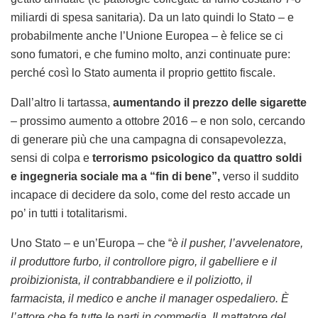
miliardi di spesa sanitaria). Da un lato quindi lo Stato – e
probabilmente anche l’Unione Europea – è felice se ci
sono fumatori, e che fumino molto, anzi continuate pure:
perché così lo Stato aumenta il proprio gettito fiscale.
Dall’altro li tartassa,
aumentando il prezzo delle sigarette
– prossimo aumento a ottobre 2016 – e non solo, cercando
di generare più che una campagna di consapevolezza,
sensi di colpa e
terrorismo psicologico da quattro soldi
e ingegneria sociale ma a “fin di bene”,
verso il suddito
incapace di decidere da solo, come del resto accade un
po’ in tutti i totalitarismi.
Uno Stato – e un’Europa – che “
è il pusher, l’avvelenatore,
il produttore furbo, il controllore pigro, il gabelliere e il
proibizionista, il contrabbandiere e il poliziotto, il
farmacista, il medico e anche il manager ospedaliero. È
l’attore che fa tutte le parti in commedia. Il mattatore del