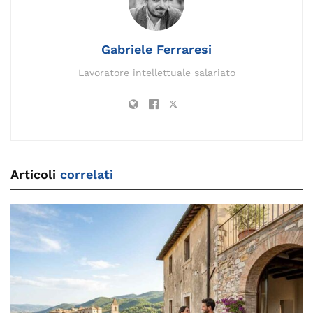
o
k
p
k
Gabriele Ferraresi
Lavoratore intellettuale salariato
Articoli
correlati