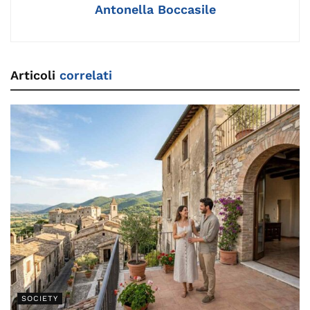
k
Antonella Boccasile
Articoli
correlati
SOCIETY