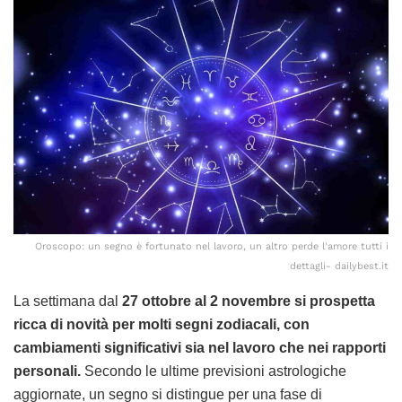
Oroscopo: un segno è fortunato nel lavoro, un altro perde l'amore tutti i
dettagli- dailybest.it
La settimana dal
27 ottobre al 2 novembre si prospetta
ricca di novità per molti segni zodiacali, con
cambiamenti significativi sia nel lavoro che nei rapporti
personali.
Secondo le ultime previsioni astrologiche
aggiornate, un segno si distingue per una fase di