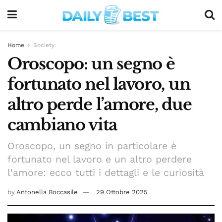
Home
Society
Oroscopo: un segno è
fortunato nel lavoro, un
altro perde l’amore, due
cambiano vita
Oroscopo, un segno in particolare è
fortunato nel lavoro e un altro perdere
l'amore: ecco tutti i dettagli e le curiosità
by
Antonella Boccasile
29 Ottobre 2025