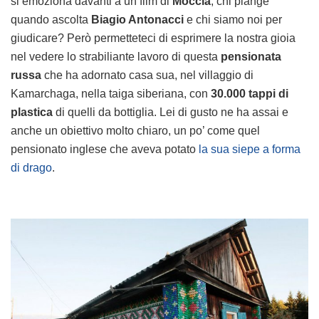
si emoziona davanti a un film di
Moccia
, chi piange
quando ascolta
Biagio Antonacci
e chi siamo noi per
giudicare? Però permetteteci di esprimere la nostra gioia
nel vedere lo strabiliante lavoro di questa
pensionata
russa
che ha adornato casa sua, nel villaggio di
Kamarchaga, nella taiga siberiana, con
30.000 tappi di
plastica
di quelli da bottiglia. Lei di gusto ne ha assai e
anche un obiettivo molto chiaro, un po’ come quel
pensionato inglese che aveva potato
la sua siepe a forma
di drago
.