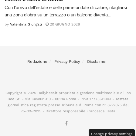
Con l'arrivo dell'estate e delle prime ondate di calore, ritagliarsi
una zona d'obra su un terrazzo o un balcone diventa...
by
Valentina Giungati
20 GIUGNO 2026
Redazione
Privacy Policy
Disclaimer
Copyright © 2025 Dailybest.it proprietà e gestione multimediale di Too
Bee Srl - Via Cavour 310 - 00184 Roma - P.Iva 17773611003 - Testata
giornalistica registrata presso Tribunale di Roma con n° 87-2025 del
25-09-2025 - Direttore responsabile Francesca Testa
Change privacy settings