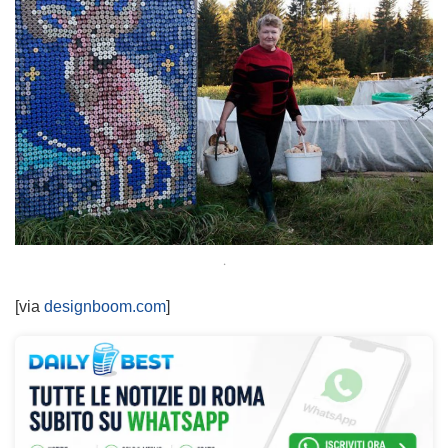
.
[via
designboom.com
]