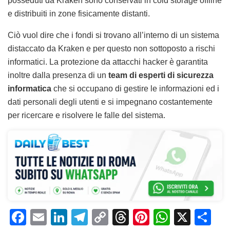
posseduti da Kraken sono conservati in cold storage offline
e distribuiti in zone fisicamente distanti.
Ciò vuol dire che i fondi si trovano all’interno di un sistema
distaccato da Kraken e per questo non sottoposto a rischi
informatici. La protezione da attacchi hacker è garantita
inoltre dalla presenza di un
team di esperti di sicurezza
informatica
che si occupano di gestire le informazioni ed i
dati personali degli utenti e si impegnano costantemente
per ricercare e risolvere le falle del sistema.
F
E
Li
T
C
T
Pi
W
X
C