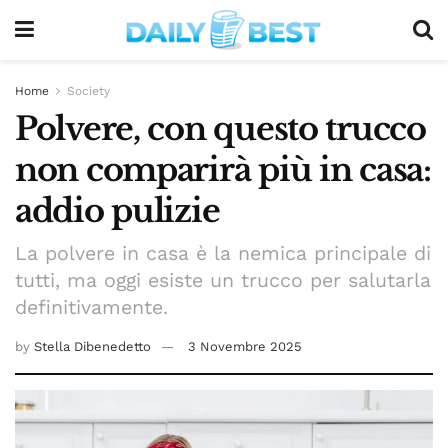
Home
Society
Polvere, con questo trucco
non comparirà più in casa:
addio pulizie
La polvere in casa è la nemica principale di
tutti, ma oggi esiste un trucco per salutarla
definitivamente.
by
Stella Dibenedetto
3 Novembre 2025