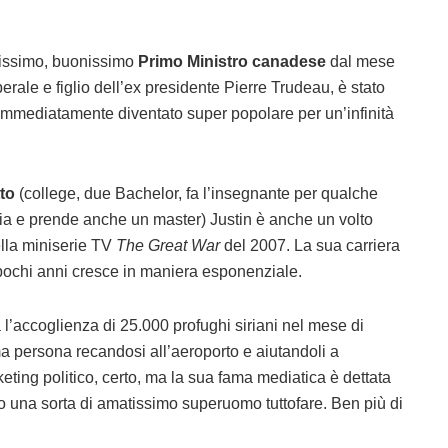
avissimo, buonissimo
Primo Ministro canadese
dal mese
berale e figlio dell’ex presidente Pierre Trudeau, è stato
immediatamente diventato super popolare per un’infinità
to
(college, due Bachelor, fa l’insegnante per qualche
ria e prende anche un master) Justin è anche un volto
ella miniserie TV
The Great War
del 2007. La sua carriera
i pochi anni cresce in maniera esponenziale.
ta l’accoglienza di 25.000 profughi siriani nel mese di
ma persona recandosi all’aeroporto e aiutandoli a
eting politico, certo, ma la sua fama mediatica è dettata
no una sorta di amatissimo superuomo tuttofare. Ben più di