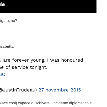
figura, no?
lisabetta
u are forever young. I was honoured
me of service tonight.
j6OT
(@JustinTrudeau)
27 novembre 2015
iace così) capace di schivare l’incidente diplomatico e