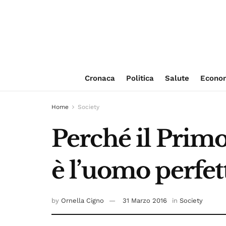
Cronaca
Politica
Salute
Econo
Home
Society
Perché il Prim
è l’uomo perfet
by
Ornella Cigno
31 Marzo 2016
in
Society