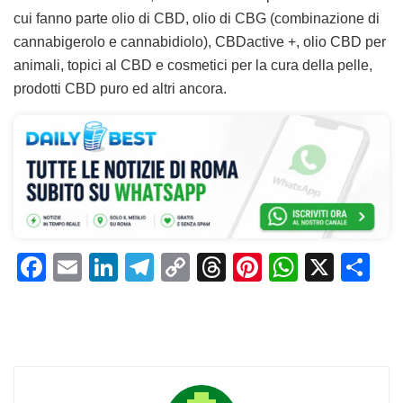
cui fanno parte olio di CBD, olio di CBG (combinazione di
cannabigerolo e cannabidiolo), CBDactive +, olio CBD per
animali, topici al CBD e cosmetici per la cura della pelle,
prodotti CBD puro ed altri ancora.
F
E
Li
T
C
T
Pi
W
X
C
a
m
n
el
o
h
n
h
o
c
ai
k
e
p
re
te
at
n
e
l
e
gr
y
a
re
s
di
b
dI
a
Li
d
st
A
vi