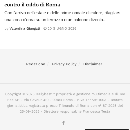
contro il caldo di Roma
Con l'arrivo dell'estate e delle prime ondate di calore, ritagliarsi
una zona d'obra su un terrazzo o un balcone diventa...
by
Valentina Giungati
20 GIUGNO 2026
Redazione
Privacy Policy
Disclaimer
Copyright © 2025 Dailybest.it proprietà e gestione multimediale di Too
Bee Srl - Via Cavour 310 - 00184 Roma - P.Iva 17773611003 - Testata
giornalistica registrata presso Tribunale di Roma con n° 87-2025 del
25-09-2025 - Direttore responsabile Francesca Testa