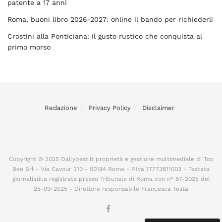
patente a 17 anni
Roma, buoni libro 2026-2027: online il bando per richiederli
Crostini alla Ponticiana: il gusto rustico che conquista al
primo morso
Redazione
Privacy Policy
Disclaimer
Copyright © 2025 Dailybest.it proprietà e gestione multimediale di Too
Bee Srl - Via Cavour 310 - 00184 Roma - P.Iva 17773611003 - Testata
giornalistica registrata presso Tribunale di Roma con n° 87-2025 del
25-09-2025 - Direttore responsabile Francesca Testa