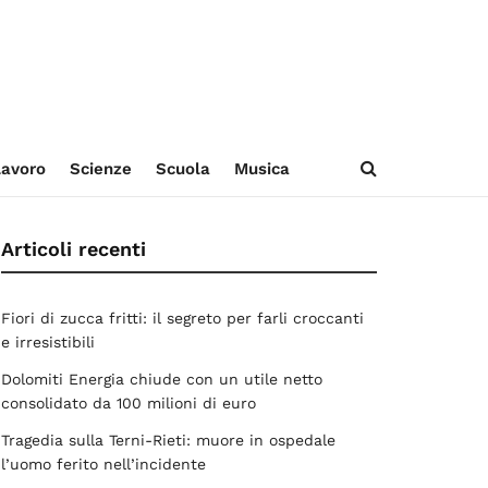
avoro
Scienze
Scuola
Musica
Articoli recenti
Fiori di zucca fritti: il segreto per farli croccanti
e irresistibili
Dolomiti Energia chiude con un utile netto
consolidato da 100 milioni di euro
Tragedia sulla Terni-Rieti: muore in ospedale
l’uomo ferito nell’incidente