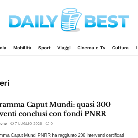
mia
Mobilità
Sport
Viaggi
Cinema e Tv
Cultura
L
eri
ramma Caput Mundi: quasi 300
rventi conclusi con fondi PNRR
ione
7 LUGLIO 2026
0
amma Caput Mundi PNRR ha raggiunto 298 interventi certificati