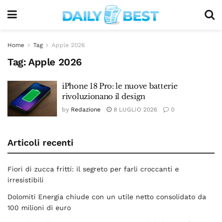
Home
Tag
Apple 2026
Tag:
Apple 2026
iPhone 18 Pro: le nuove batterie
rivoluzionano il design
by
Redazione
8 LUGLIO 2026
0
Articoli recenti
Fiori di zucca fritti: il segreto per farli croccanti e
irresistibili
Dolomiti Energia chiude con un utile netto consolidato da
100 milioni di euro