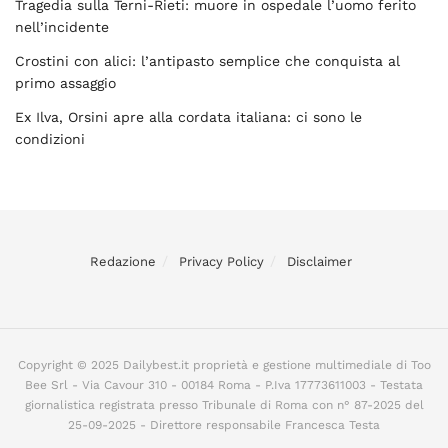
Tragedia sulla Terni-Rieti: muore in ospedale l’uomo ferito
nell’incidente
Crostini con alici: l’antipasto semplice che conquista al
primo assaggio
Ex Ilva, Orsini apre alla cordata italiana: ci sono le
condizioni
Redazione
Privacy Policy
Disclaimer
Copyright © 2025 Dailybest.it proprietà e gestione multimediale di Too
Bee Srl - Via Cavour 310 - 00184 Roma - P.Iva 17773611003 - Testata
giornalistica registrata presso Tribunale di Roma con n° 87-2025 del
25-09-2025 - Direttore responsabile Francesca Testa