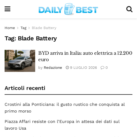
Home
Tag
Blade Battery
Tag:
Blade Battery
BYD arriva in Italia: auto elettrica a 12.200
euro
by
Redazione
9 LUGLIO 2026
0
Articoli recenti
Crostini alla Ponticiana: il gusto rustico che conquista al
primo morso
Piazza Affari resiste con l’Europa in attesa dei dati sul
lavoro Usa