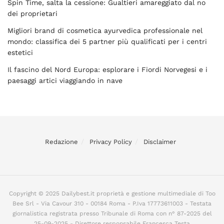
Spin Time, salta la cessione: Gualtieri amareggiato dal no
dei proprietari
Migliori brand di cosmetica ayurvedica professionale nel
mondo: classifica dei 5 partner più qualificati per i centri
estetici
Il fascino del Nord Europa: esplorare i Fiordi Norvegesi e i
paesaggi artici viaggiando in nave
Redazione
Privacy Policy
Disclaimer
Copyright © 2025 Dailybest.it proprietà e gestione multimediale di Too
Bee Srl - Via Cavour 310 - 00184 Roma - P.Iva 17773611003 - Testata
giornalistica registrata presso Tribunale di Roma con n° 87-2025 del
25-09-2025 - Direttore responsabile Francesca Testa