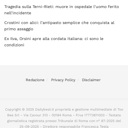
Tragedia sulla Terni-Rieti: muore in ospedale l’uomo ferito
nell’incidente
Crostini con alici: l’antipasto semplice che conquista al
primo assaggio
Ex Ilva, Orsini apre alla cordata italiana: ci sono le
condizioni
Redazione
Privacy Policy
Disclaimer
Copyright © 2025 Dailybest.it proprietà e gestione multimediale di Too
Bee Srl - Via Cavour 310 - 00184 Roma - P.Iva 17773611003 - Testata
giornalistica registrata presso Tribunale di Roma con n° 87-2025 del
25-09-2025 - Direttore responsabile Francesca Testa