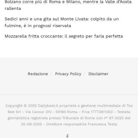
Bolzano corre più di Roma e Milano, mentre la Valle d’Aosta
rallenta
Sedici anni e una gita sul Monte Livata: colpito da un
fulmine, è in prognosi riservata
Mozzarella fritta croccante: il segreto per farla perfetta
Redazione
Privacy Policy
Disclaimer
Copyright © 2025 Dailybest.it proprietà e gestione multimediale di Too
Bee Srl - Via Cavour 310 - 00184 Roma - P.Iva 17773611003 - Testata
giornalistica registrata presso Tribunale di Roma con n° 87-2025 del
25-09-2025 - Direttore responsabile Francesca Testa