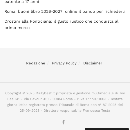
patente a 17 anni
Roma, buoni libro 2026-2027: online il bando per richiederli
Crostini alla Ponticiana: il gusto rustico che conquista al
primo morso
Redazione
Privacy Policy
Disclaimer
Copyright © 2025 Dailybest.it proprietà e gestione multimediale di Too
Bee Srl - Via Cavour 310 - 00184 Roma - P.Iva 17773611003 - Testata
giornalistica registrata presso Tribunale di Roma con n° 87-2025 del
25-09-2025 - Direttore responsabile Francesca Testa