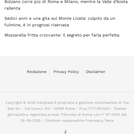
Bolzano corre più di Roma e Milano, mentre la Valle d’Aosta
rallenta
Sedici anni e una gita sul Monte Livata: colpito da un
fulmine, è in prognosi riservata
Mozzarella fritta croccante: il segreto per farla perfetta
Redazione
Privacy Policy
Disclaimer
Copyright © 2025 Dailybest.it proprietà e gestione multimediale di Too
Bee Srl - Via Cavour 310 - 00184 Roma - P.Iva 17773611003 - Testata
giornalistica registrata presso Tribunale di Roma con n° 87-2025 del
25-09-2025 - Direttore responsabile Francesca Testa